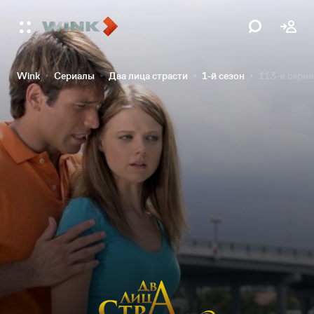
Wink
Сериалы
Два лица страсти
1-й сезон
113-я серия