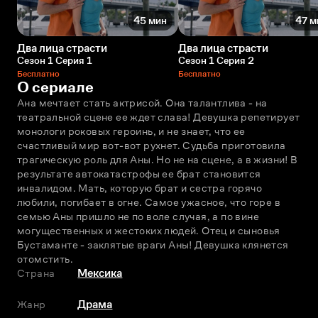
45 мин
47 м
Два лица страсти
Два лица страсти
Сезон 1 Серия 1
Сезон 1 Серия 2
Бесплатно
Бесплатно
О сериале
Ана мечтает стать актрисой. Она талантлива - на 
театральной сцене ее ждет слава! Девушка репетирует 
монологи роковых героинь, и не знает, что ее 
счастливый мир вот-вот рухнет. Судьба приготовила 
трагическую роль для Аны. Но не на сцене, а в жизни! В 
результате автокатастрофы еe брат становится 
инвалидом. Мать, которую брат и сестра горячо 
любили, погибает в огне. Самое ужасное, что горе в 
семью Аны пришло не по воле случая, а по вине 
могущественных и жестоких людей. Отец и сыновья 
Бустаманте - заклятые враги Аны! Девушка клянется 
отомстить.
Страна
Мексика
Жанр
Драма