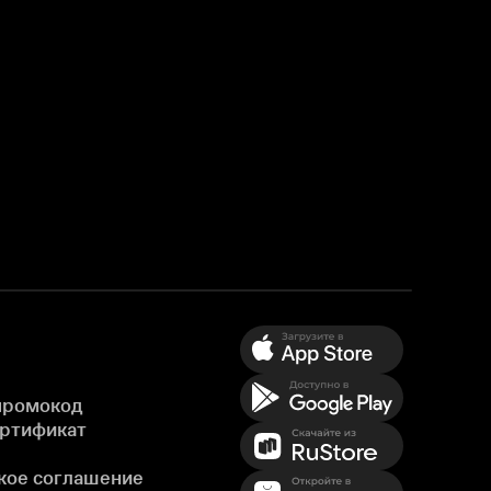
промокод
ертификат
кое соглашение