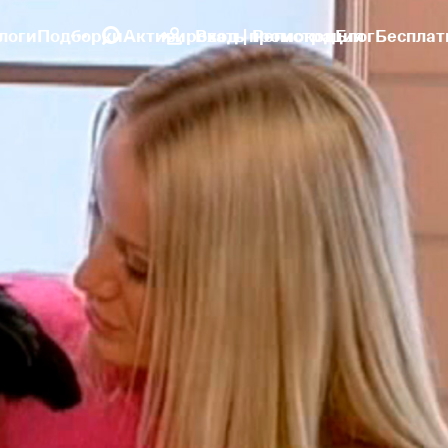
логи
Подборки
Активировать промокод
Вход | Регистрация
Блог
Бесплат