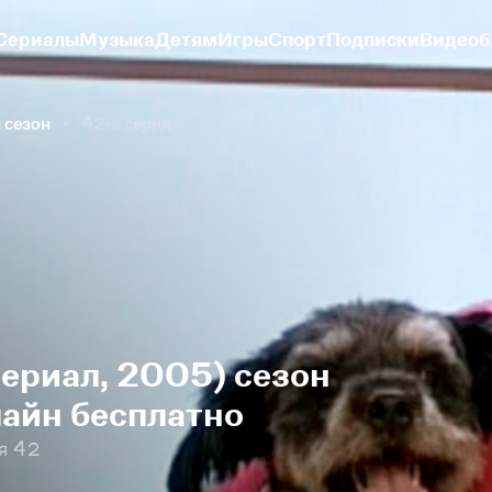
Сериалы
Музыка
Детям
Игры
Спорт
Подписки
Видеоб
 сезон
42-я серия
сериал, 2005) сезон
лайн бесплатно
я 42