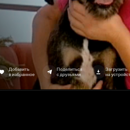
Добавить
Поделиться
Загрузить
в избранное
с друзьями
на устройс