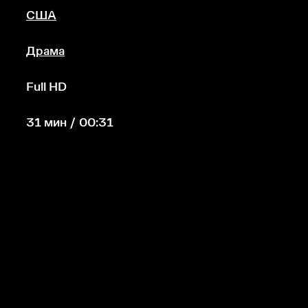
США
Драма
Full HD
31 мин / 00:31