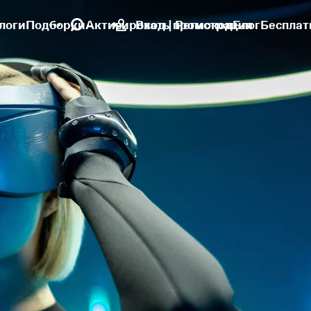
логи
Подборки
Активировать промокод
Вход | Регистрация
Блог
Бесплат