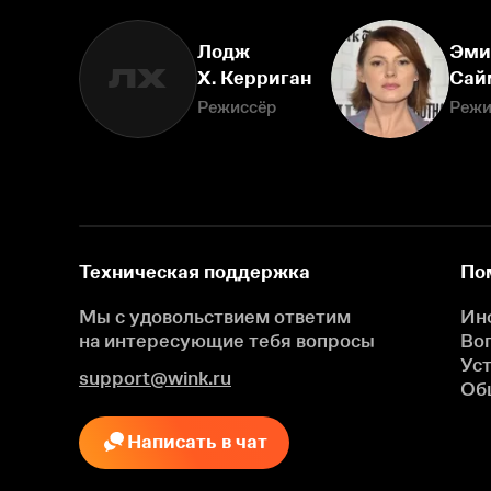
Лодж
Эми
ЛХ
Х. Керриган
Сай
Режиссёр
Режи
Техническая поддержка
По
Мы с удовольствием ответим
Ин
на интересующие
тебя вопросы
Во
Ус
support@wink.ru
Об
Написать в чат