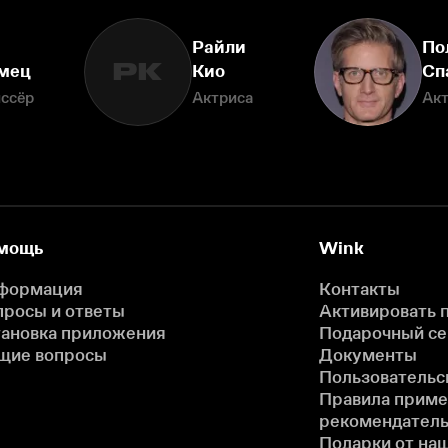
Райли
По
РК
мец
Кио
Сп
ссёр
Актриса
Ак
мощь
Wink
формация
Контакты
просы и ответы
Активировать 
тановка приложения
Подарочный с
щие вопросы
Документы
Пользовательс
Правила прим
рекомендатель
Подарки от на