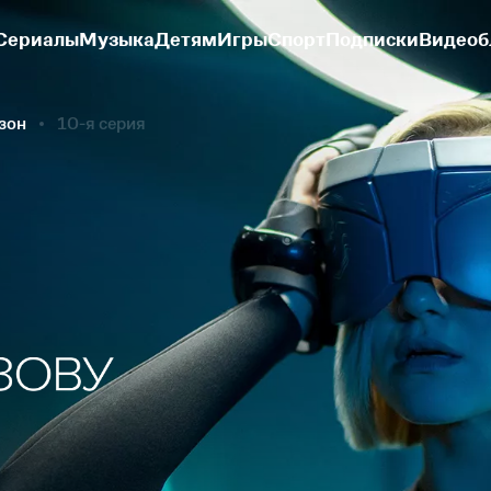
Сериалы
Музыка
Детям
Игры
Спорт
Подписки
Видеоб
езон
10-я серия