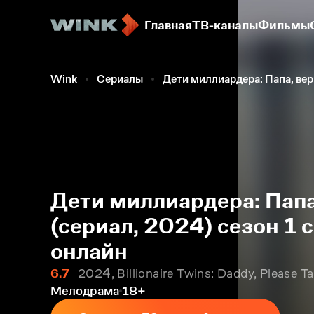
Главная
ТВ-каналы
Фильмы
Wink
Сериалы
Дети миллиардера: Папа, ве
Дети миллиардера: Папа
(сериал, 2024) сезон 1 
онлайн
6.7
2024, Billionaire Twins: Daddy, Please
Мелодрама
18+