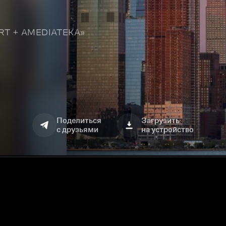
TART + AMEDIATEKA»
Поделиться
Загрузить
с друзьями
на устройство