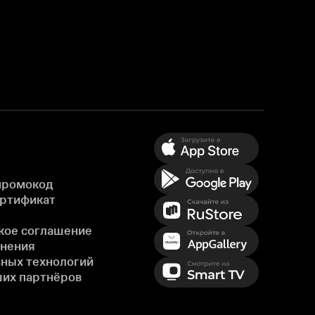
промокод
ертификат
кое соглашение
енения
ных технологий
ших партнёров