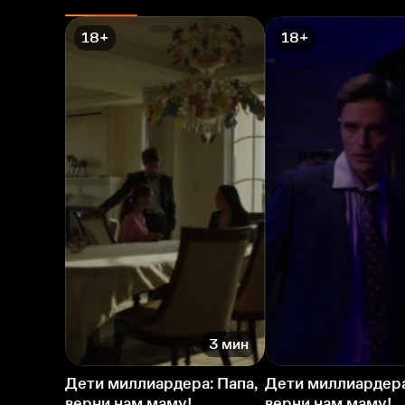
18+
18+
3 мин
Дети миллиардера: Папа,
Дети миллиардера
верни нам маму!
верни нам маму!