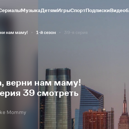
Сериалы
Музыка
Детям
Игры
Спорт
Подписки
Видеоб
рни нам маму!
1-й сезон
39-я серия
, верни нам маму!
серия 39 смотреть
 Take Mommy