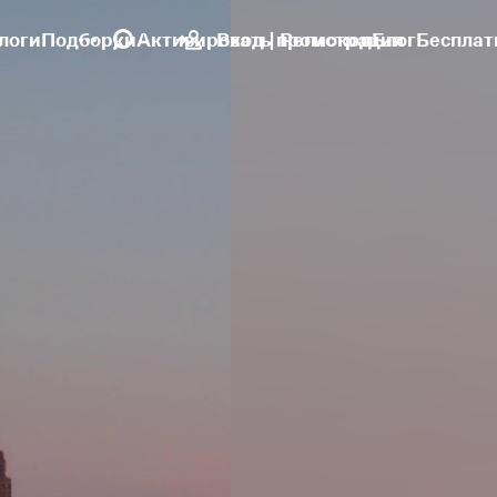
логи
Подборки
Активировать промокод
Вход | Регистрация
Блог
Бесплат