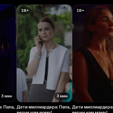
18+
18+
3 мин
3 мин
: Папа,
Дети миллиардера: Папа,
Дети миллиардера:
верни нам маму!
верни нам маму!