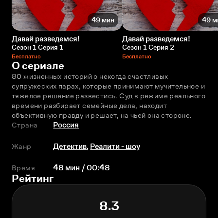
49 мин
49 м
Давай разведемся!
Давай разведемся!
Сезон 1 Серия 1
Сезон 1 Серия 2
Бесплатно
Бесплатно
О сериале
80 жизненных историй о некогда счастливых 
супружеских парах, которые принимают мучительное и 
тяжелое решение развестись. Суд в режиме реального 
времени разбирает семейные дела, находит 
объективную правду и решает, на чьей она стороне.
Страна
Россия
Жанр
Детектив
,
Реалити - шоу
Время
48 мин / 00:48
Рейтинг
8.3