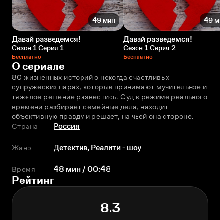
49 мин
49 м
Давай разведемся!
Давай разведемся!
Сезон 1 Серия 1
Сезон 1 Серия 2
Бесплатно
Бесплатно
О сериале
80 жизненных историй о некогда счастливых 
супружеских парах, которые принимают мучительное и 
тяжелое решение развестись. Суд в режиме реального 
времени разбирает семейные дела, находит 
объективную правду и решает, на чьей она стороне.
Страна
Россия
Жанр
Детектив
,
Реалити - шоу
Время
48 мин / 00:48
Рейтинг
8.3