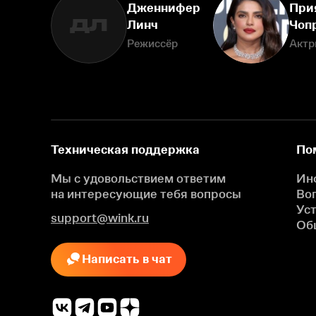
Дженнифер
При
ДЛ
Линч
Чоп
Режиссёр
Актр
Техническая поддержка
По
Мы с удовольствием ответим
Ин
на интересующие
тебя вопросы
Во
Ус
support@wink.ru
Об
Написать в чат