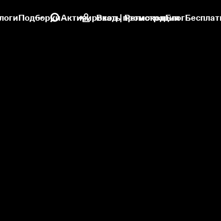
логи
Подборки
Активировать промокод
Вход | Регистрация
Блог
Бесплат