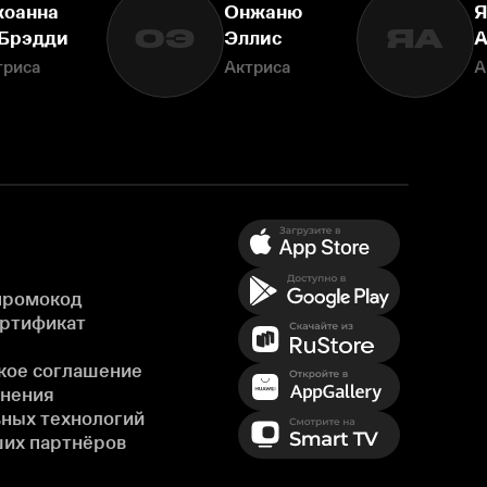
оанна
Онжаню
Я
ОЭ
ЯА
 Брэдди
Эллис
А
триса
Актриса
А
промокод
ертификат
кое соглашение
енения
ных технологий
ших партнёров