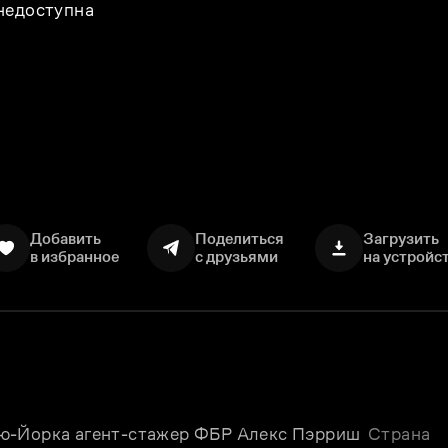
 недоступна
Добавить
Поделиться
Загрузить
в избранное
с друзьями
на устройс
ю-Йорка агент-стажер ФБР Алекс Пэрриш 
Страна