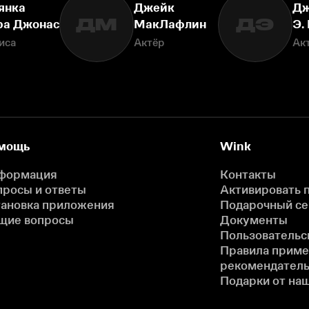
янка
Джейк
Дж
ДМ
ДЭ
ра Джонас
МакЛафлин
Э.
иса
Актёр
Ак
мощь
Wink
формация
Контакты
просы и ответы
Активировать 
тановка приложения
Подарочный с
щие вопросы
Документы
Пользовательс
Правила прим
рекомендатель
Подарки от на