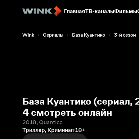
Главная
ТВ-каналы
Фильмы
Wink
Сериалы
База Куантико
3-й сезон
База Куантико (сериал, 
4 смотреть онлайн
2018, Quantico
Триллер, Криминал
18+