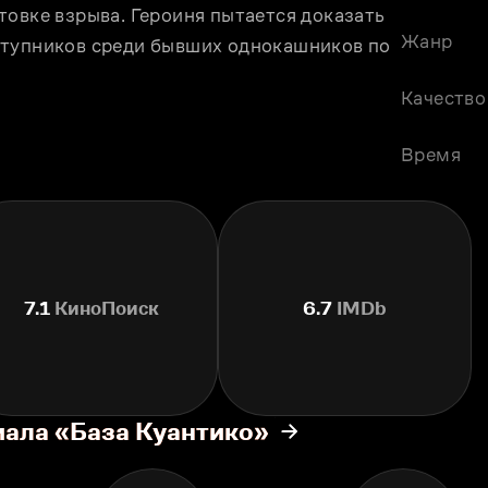
овке взрыва. Героиня пытается доказать 
Жанр
ступников среди бывших однокашников по 
Качество
Время
7.1
КиноПоиск
6.7
IMDb
иала «База Куантико»