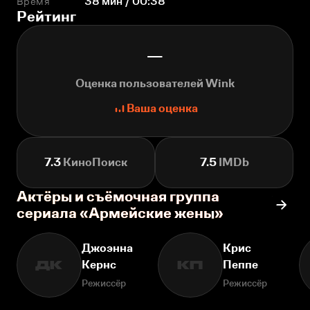
Время
38 мин / 00:38
Рейтинг
—
Оценка пользователей Wink
Ваша оценка
7.3
КиноПоиск
7.5
IMDb
Актёры и съёмочная группа
сериала «Армейские жены»
Джоэнна
Крис
Кернс
Пеппе
ДК
КП
Режиссёр
Режиссёр