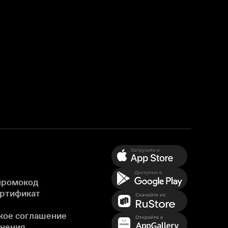
промокод
ертификат
кое соглашение
енения