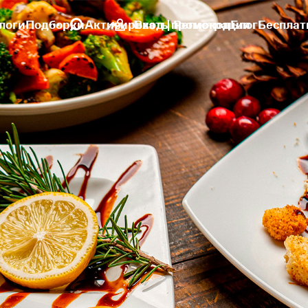
логи
Подборки
Активировать промокод
Вход | Регистрация
Блог
Бесплат