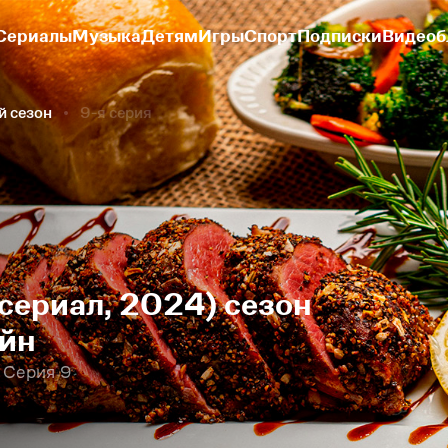
Сериалы
Музыка
Детям
Игры
Спорт
Подписки
Видеоб
й сезон
9-я серия
сериал, 2024) сезон
айн
 Серия 9