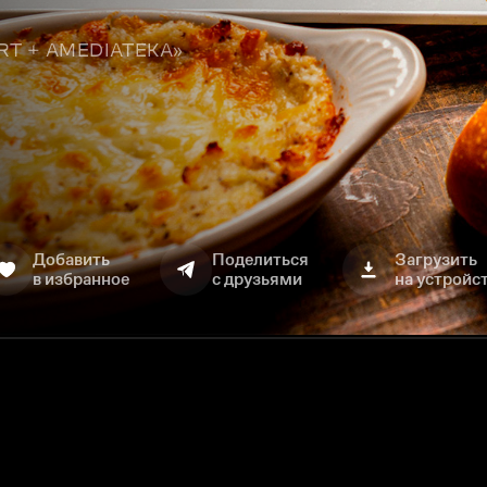
TART + AMEDIATEKA»
Добавить
Поделиться
Загрузить
в избранное
с друзьями
на устройс