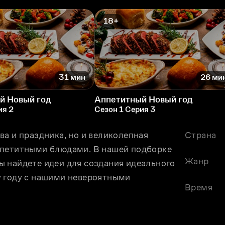
18+
31 мин
26 ми
й Новый год
Аппетитный Новый год
ия 2
Сезон 1 Серия 3
а и праздника, но и великолепная 
Страна
ппетитными блюдами. В нашей подборке 
Жанр
 найдете идеи для создания идеального 
 году с нашими невероятными 
Время