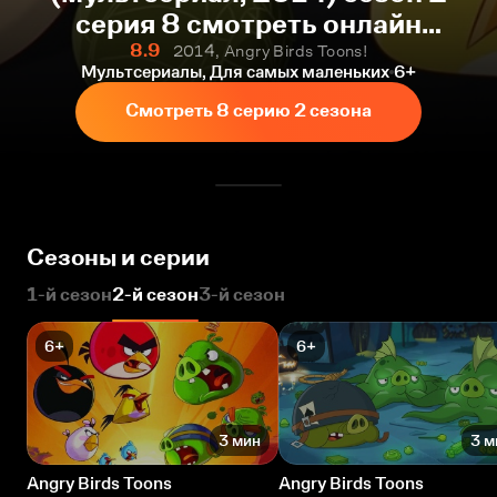
серия 8 смотреть онлайн
бесплатно
8.9
2014, Angry Birds Toons!
Мультсериалы, Для самых маленьких
6+
Смотреть 8 серию 2 сезона
Сезоны и серии
1-й сезон
2-й сезон
3-й сезон
6+
6+
3 мин
3 м
Angry Birds Toons
Angry Birds Toons