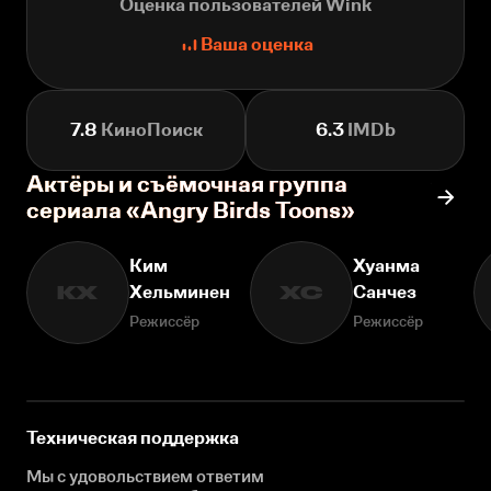
Оценка пользователей Wink
Ваша оценка
7.8
КиноПоиск
6.3
IMDb
Актёры и съёмочная группа
сериала «Angry Birds Toons»
Ким
Хуанма
Хельминен
Санчез
КХ
ХС
Режиссёр
Режиссёр
Техническая поддержка
Мы с удовольствием ответим