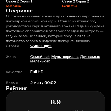
Сезон 2 Серия 1
Сезон 2 Серия 2
Бесплатно
Бесплатно
О сериале
Остроумный мультсериал о приключениях персонажей 
популярной мобильной игры. Стая злых птичек под 
руководством харизматичного вожака Реда вынуждена 
постоянно обороняться от своих соседей по острову — 
гадких зелeных свиней, которые покушаются на 
потомство героев в надежде пожарить яичницу.
Страна
Финляндия
Жанр
Семейный
,
Мультсериалы
,
Для самых
маленьких
Качество
Full HD
Время
2 мин / 00:02
Рейтинг
8.9