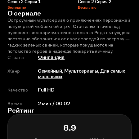
Сезон 2 Серия 1
Сезон 2 Серия 2
Бесплатно
Бесплатно
О сериале
Остроумный мультсериал о приключениях персонажей 
популярной мобильной игры. Стая злых птичек под 
руководством харизматичного вожака Реда вынуждена 
постоянно обороняться от своих соседей по острову — 
гадких зелeных свиней, которые покушаются на 
потомство героев в надежде пожарить яичницу.
Страна
Финляндия
Жанр
Семейный
,
Мультсериалы
,
Для самых
маленьких
Качество
Full HD
Время
2 мин / 00:02
Рейтинг
8.9