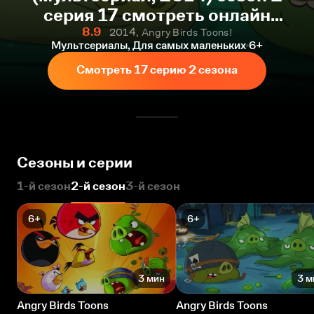
серия 17 смотреть онлайн
бесплатно
8.9
2014, Angry Birds Toons!
Мультсериалы, Для самых маленьких
6+
Смотреть 17 серию 2 сезона
Сезоны и серии
1-й сезон
2-й сезон
3-й сезон
6+
6+
3 мин
3 м
Angry Birds Toons
Angry Birds Toons