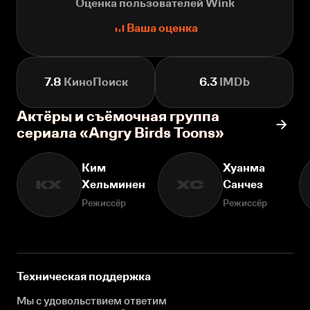
Оценка пользователей Wink
Ваша оценка
7.8
КиноПоиск
6.3
IMDb
Актёры и съёмочная группа
сериала «Angry Birds Toons»
Ким
Хуанма
Хельминен
Санчез
КХ
ХС
Режиссёр
Режиссёр
Техническая поддержка
Мы с удовольствием ответим