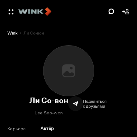
Wink
Ли Со-вон
Ли Со-вон
Поделиться
с друзьями
Lee Seo-won
Актёр
Карьера