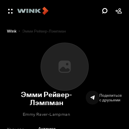
Wink
Эмми Рейвер-Лэмпман
Эмми Рейвер-
Поделиться
с друзьями
Лэмпман
Emmy Raver-Lampman
Актриса