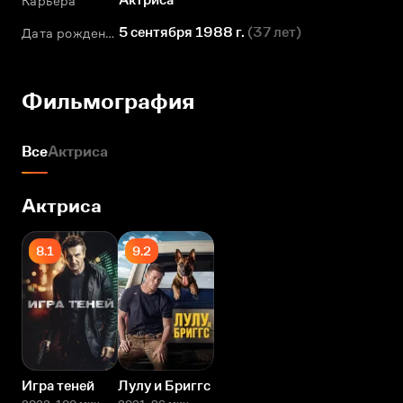
Карьера
5 сентября 1988 г.
(
37 лет
)
Дата рождения
Фильмография
Все
Актриса
Актриса
8.1
9.2
Игра теней
Лулу и Бриггс