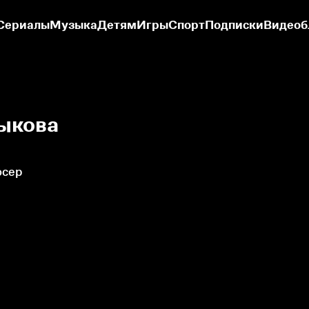
Сериалы
Музыка
Детям
Игры
Спорт
Подписки
Видеоб
ыкова
юсер