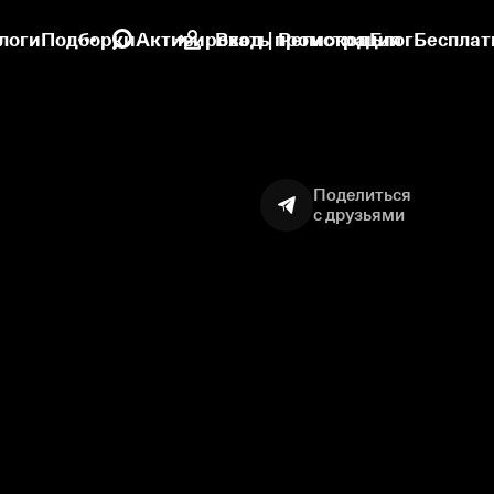
логи
Подборки
Активировать промокод
Вход | Регистрация
Блог
Бесплат
Поделиться
с друзьями