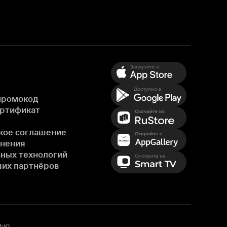
промокод
ертификат
кое соглашение
енения
ных технологий
ших партнёров
ью,