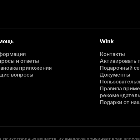
мощь
Wink
формация
Контакты
просы и ответы
Активировать 
тановка приложения
Подарочный с
щие вопросы
Документы
Пользовательс
Правила прим
рекомендатель
Подарки от на
, психотропных веществ, их аналогов причиняет вред здоров