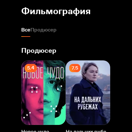
Фильмография
Все
Продюсер
Продюсер
5.4
7.5
Новое чудо
На дальних рубежах