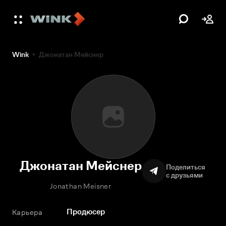
Wink
Джонатан Мейснер
Джонатан Мейснер
Поделиться
с друзьями
Jonathan Meisner
Продюсер
Карьера