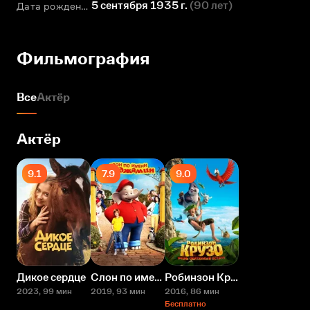
5 сентября 1935 г.
(
90 лет
)
Дата рождения
Фильмография
Все
Актёр
Актёр
9.1
7.9
9.0
Дикое сердце
Слон по имени Бенджамин
Робинзон Крузо: Очень обитаемый остров
2023
, 99 мин
2019
, 93 мин
2016
, 86 мин
Бесплатно