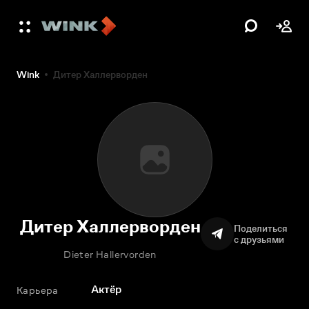
Wink
Дитер Халлерворден
Дитер Халлерворден
Поделиться
с друзьями
Dieter Hallervorden
Актёр
Карьера