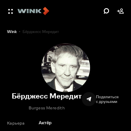
Wink
Бёрджесс Мередит
Бёрджесс Мередит
Поделиться
с друзьями
Burgess Meredith
Актёр
Карьера