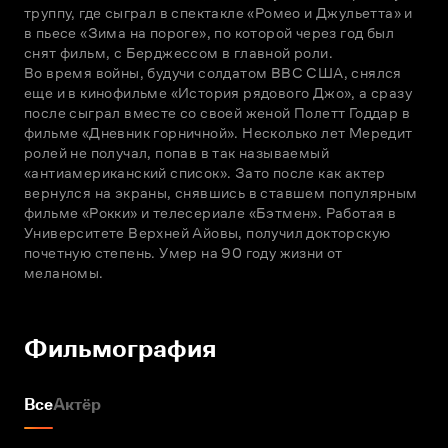
труппу, где сыграл в спектакле «Ромео и Джульетта» и 
в пьесе «Зима на пороге», по которой через год был 
снят фильм, с Берджессом в главной роли.

Во время войны, будучи солдатом ВВС США, снялся 
еще и в кинофильме «История рядового Джо», а сразу 
после сыграл вместе со своей женой Полетт Годдар в 
фильме «Дневник горничной». Несколько лет Мередит 
ролей не получал, попав в так называемый 
«антиамериканский список». Зато после как актер 
вернулся на экраны, снявшись в ставшем популярным 
фильме «Рокки» и телесериале «Бэтмен». Работая в 
Университете Верхней Айовы, получил докторскую 
почетную степень. Умер на 90 году жизни от 
меланомы.
Фильмография
Все
Актёр