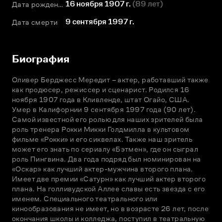
16 ноября 1907 г.
(
89 лет
)
Дата рождения
9 сентября 1997 г.
Дата смерти
Биография
Оливер Берджесс Мередит – актер, работавший также 
как продюсер, режиссер и сценарист. Родился 16 
ноября 1907 года в Кливленде, штат Огайо, США. 
Умер в Калифорнии 9 сентября 1997 года (90 лет).

Самой известной его ролью для наших зрителей была 
роль тренера Рокки Микки Голдмилла в культовом 
фильме «Рокки» и его сиквелах. Также наш зритель 
может его знать по сериалу «Бэтмен», где он сыграл 
роль Пингвина. Два года подряд был номинирован на 
«Оскар» как лучший актер-мужчина второго плана. 
Имеет две премии «Сатурн» как лучший актер второго 
плана. На голливудской Аллее славы есть звезда с его 
именем. Специального театрального или 
кинообразования не имеет, но в возрасте 26 лет, после 
окончания школы и колледжа, поступил в театральную 