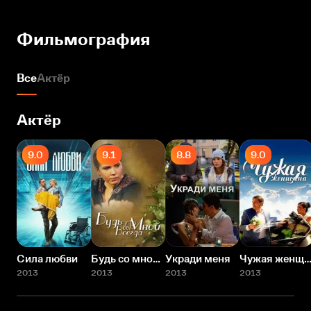
Фильмография
Все
Актёр
Актёр
9.0
9.1
8.8
9.0
Сила любви
Будь со мной всегда
Укради меня
Чужая женщи
2013
2013
2013
2013