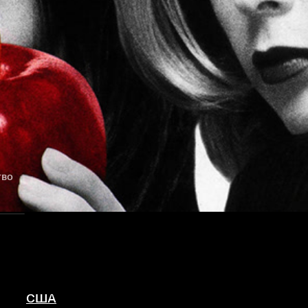
тво
США