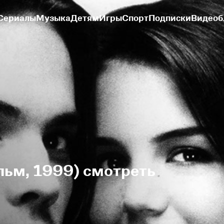
Сериалы
Музыка
Детям
Игры
Спорт
Подписки
Видеоб
льм, 1999) смотреть