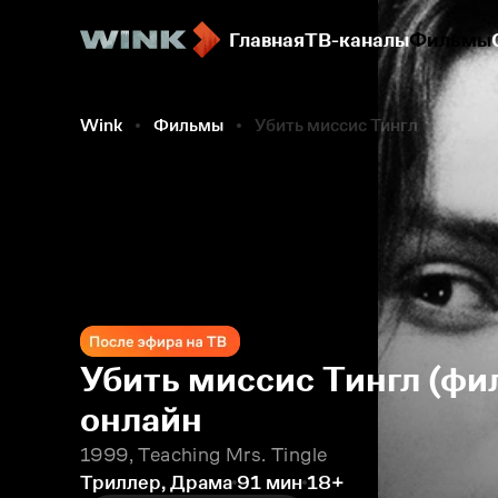
Главная
ТВ-каналы
Фильмы
Wink
Фильмы
Убить миссис Тингл
Убить миссис Тингл (фи
онлайн
1999, Teaching Mrs. Tingle
Триллер, Драма
91 мин
18+