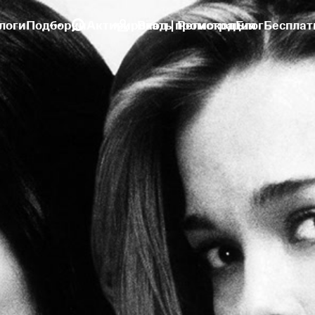
логи
Подборки
Активировать промокод
Вход | Регистрация
Блог
Бесплат