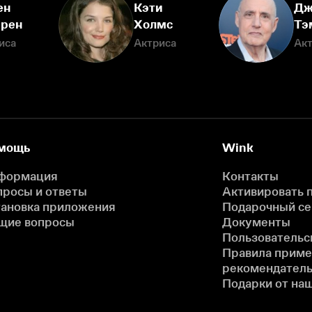
ен
Кэти
Дж
рен
Холмс
Тэ
иса
Актриса
Ак
мощь
Wink
формация
Контакты
просы и ответы
Активировать 
тановка приложения
Подарочный с
щие вопросы
Документы
Пользовательс
Правила прим
рекомендатель
Подарки от на