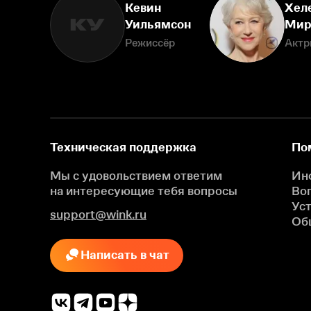
Кевин
Хел
КУ
Уильямсон
Мир
Режиссёр
Актр
Техническая поддержка
По
Мы с удовольствием ответим
Ин
на интересующие
тебя вопросы
Во
Ус
support@wink.ru
Об
Написать в чат