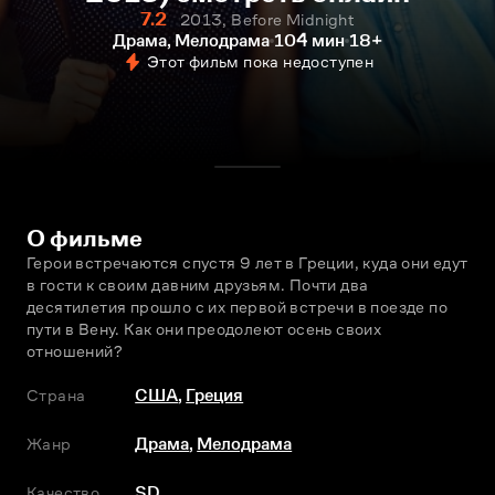
7.2
2013, Before Midnight
Драма, Мелодрама
104 мин
18+
Этот фильм пока недоступен
О фильме
Герои встречаются спустя 9 лет в Греции, куда они едут 
в гости к своим давним друзьям. Почти два 
десятилетия прошло с их первой встречи в поезде по 
пути в Вену. Как они преодолеют осень своих 
отношений?
Страна
США
,
Греция
Жанр
Драма
,
Мелодрама
Качество
SD