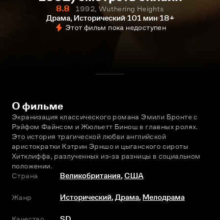
8.8
1992, Wuthering Heights
Драма, Исторический
101 мин
18+
Этот фильм пока недоступен
О фильме
Экранизация классического романа Эмили Бронте с 
Рэйфом Файнсом и Жюльетт Бинош в главных ролях. 
Это история трагической любви английской 
аристократки Кэтрин Эрншо и цыганского сироты 
Хитклиффа, разлученных из-за разницы в социальном 
положении.
Страна
Великобритания
,
США
Жанр
Исторический
,
Драма
,
Мелодрама
Качество
SD