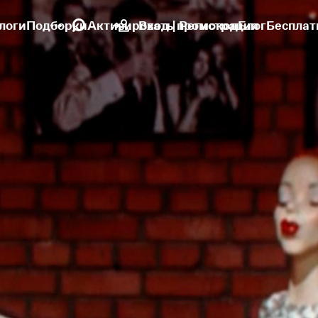
логи
Подборки
Активировать промокод
Вход | Регистрация
Блог
Бесплат