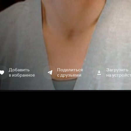
Добавить
Поделиться
Загрузить
в избранное
с друзьями
на устройс