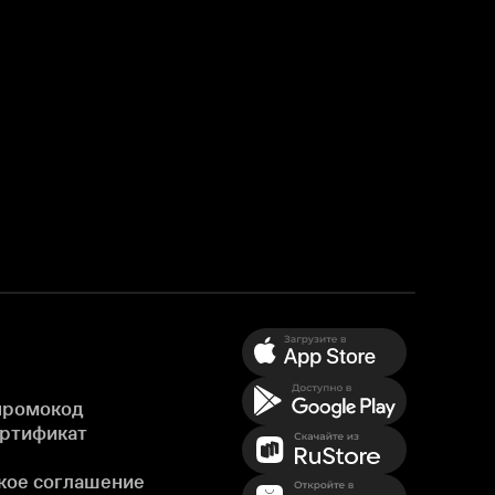
промокод
ертификат
кое соглашение