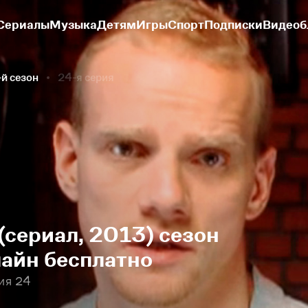
Сериалы
Музыка
Детям
Игры
Спорт
Подписки
Видеоб
-й сезон
24-я серия
(сериал, 2013) сезон
лайн бесплатно
ия 24