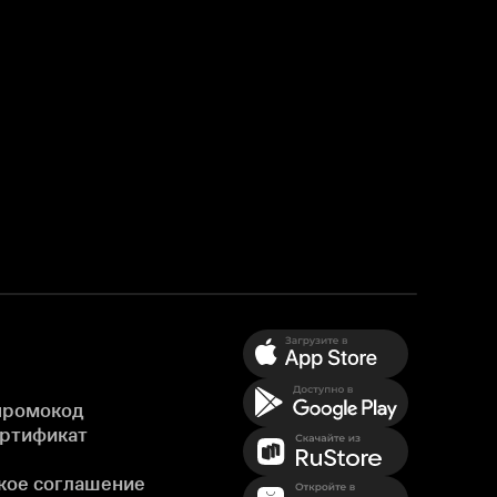
промокод
ертификат
кое соглашение