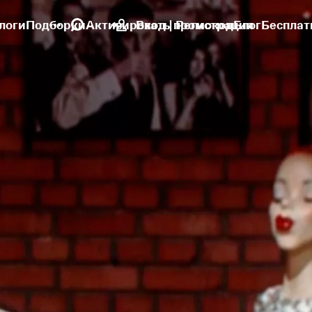
логи
Подборки
Активировать промокод
Вход | Регистрация
Блог
Бесплат