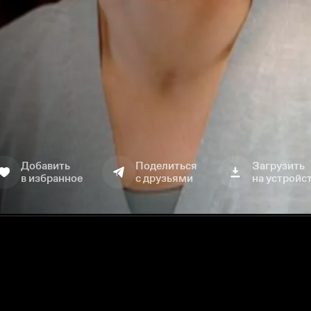
Добавить
Поделиться
Загрузить
в избранное
с друзьями
на устройс