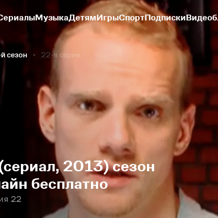
Сериалы
Музыка
Детям
Игры
Спорт
Подписки
Видеоб
-й сезон
22-я серия
(сериал, 2013) сезон
лайн бесплатно
ия 22