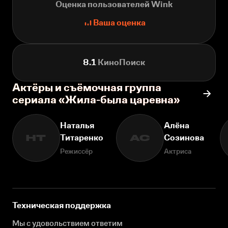
Оценка пользователей Wink
Ваша оценка
8.1
КиноПоиск
Актёры и съёмочная группа
сериала «Жила-была царевна»
Наталья
Алёна
Титаренко
Созинова
НТ
АС
Режиссёр
Актриса
Техническая поддержка
Мы с удовольствием ответим