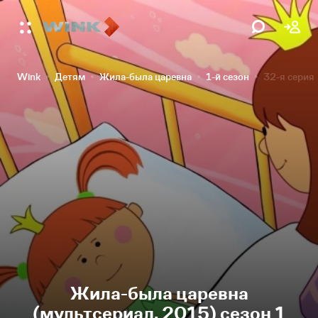
Wink
Детям
Жила-была царевна
1-й сезон
32-я серия
Жила-была царевна
(мультсериал, 2015) сезон 1