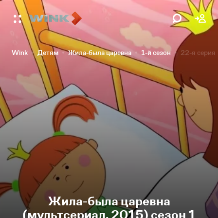
Wink
Детям
Жила-была царевна
1-й сезон
22-я серия
Жила-была царевна
(мультсериал, 2015) сезон 1