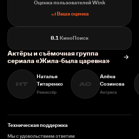
Оценка пользователей Wink
Ваша оценка
8.1
КиноПоиск
Актёры и съёмочная группа
сериала «Жила-была царевна»
Наталья
Алёна
Титаренко
Созинова
НТ
АС
Режиссёр
Актриса
Техническая поддержка
Мы с удовольствием ответим