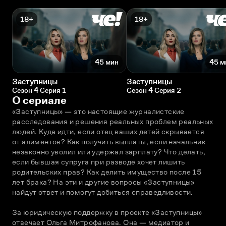
18+
18+
45 мин
45 м
Заступницы
Заступницы
Сезон 4 Серия 1
Сезон 4 Серия 2
О сериале
«Заступницы» — это настоящие журналистские 
расследования и решения реальных проблем реальных 
людей. Куда идти, если отец ваших детей скрывается 
от алиментов? Как получить выплаты, если начальник 
незаконно уволил или удержал зарплату? Что делать, 
если бывшая супруга при разводе хочет лишить 
родительских прав? Как делить имущество после 15 
лет брака? На эти и другие вопросы «Заступницы» 
найдут ответ и помогут добиться справедливости.
За юридическую поддержку в проекте «Заступницы» 
отвечает Ольга Митрофанова. Она — медиатор и 