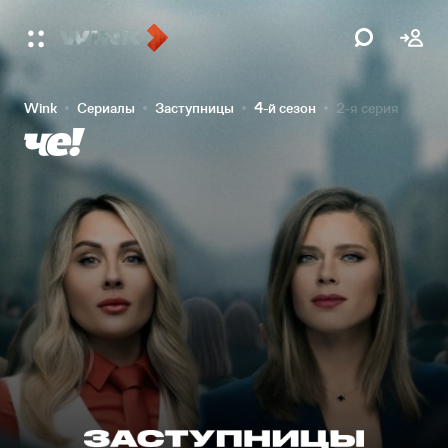
Wink
Сериалы
Заступницы
4-й сезон
2-я серия