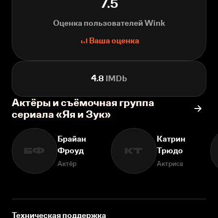
7.5
Оценка пользователей Wink
Ваша оценка
4.8
IMDb
Актёры и съёмочная группа
сериала «Яя и Зук»
Брайан
Катрин
Фроуд
Трюдо
БФ
КТ
Актёр
Актриса
Техническая поддержка