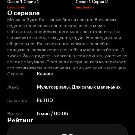
Сезон 1 Серия 1
Сезон 1 Серия 2
Бесплатно
Бесплатно
О сериале
Мышата Зук и Яя— юные брат и сестра. В их семье 
недавно произошло пополнение, и пока мама 
заботится о новорожденном малыше, старшие дети 
занимаются всем, чем душе угодно. Непоседливая и 
общительная Яя в считанные секунды способна 
придумать развлечение для себя и младшего брата. А 
тихоня Зук с радостью соглашается принять участие во 
всех еe задумках. Старшая сестра не только заряжает 
его оптимизмом и позитивом, но и учит важным вещам.
Страна
Канада
Жанр
Мультсериалы
,
Для самых маленьких
Качество
Full HD
Время
5 мин / 00:05
Рейтинг