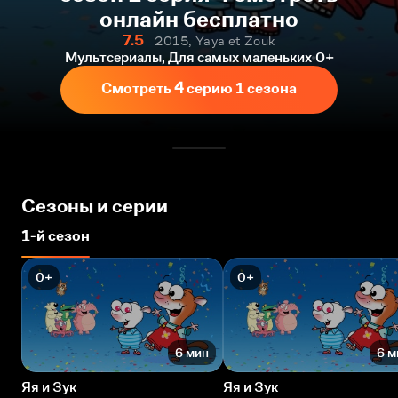
онлайн бесплатно
7.5
2015, Yaya et Zouk
Мультсериалы, Для самых маленьких
0+
Смотреть 4 серию 1 сезона
Сезоны и серии
1-й сезон
0+
0+
6 мин
6 м
Яя и Зук
Яя и Зук