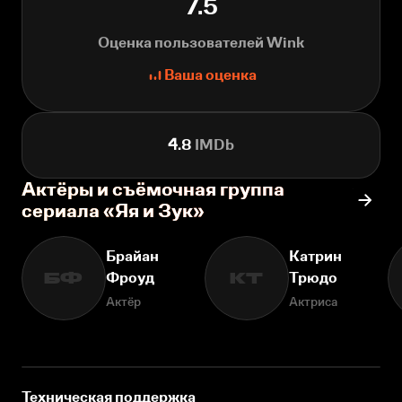
7.5
Оценка пользователей Wink
Ваша оценка
4.8
IMDb
Актёры и съёмочная группа
сериала «Яя и Зук»
Брайан
Катрин
Фроуд
Трюдо
БФ
КТ
Актёр
Актриса
Техническая поддержка