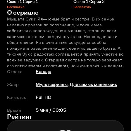
Сезон 1 Серия 1
Сезон 1 Серия 2
Бесплатно
Бесплатно
О сериале
Мышата Зук и Яя— юные брат и сестра. В их семье 
недавно произошло пополнение, и пока мама 
заботится о новорожденном малыше, старшие дети 
занимаются всем, чем душе угодно. Непоседливая и 
общительная Яя в считанные секунды способна 
придумать развлечение для себя и младшего брата. А 
тихоня Зук с радостью соглашается принять участие во 
всех еe задумках. Старшая сестра не только заряжает 
его оптимизмом и позитивом, но и учит важным вещам.
Страна
Канада
Жанр
Мультсериалы
,
Для самых маленьких
Качество
Full HD
Время
5 мин / 00:05
Рейтинг