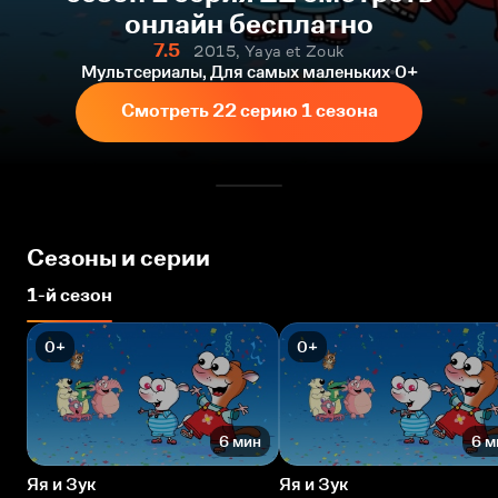
онлайн бесплатно
7.5
2015, Yaya et Zouk
Мультсериалы, Для самых маленьких
0+
Смотреть 22 серию 1 сезона
Сезоны и серии
1-й сезон
0+
0+
6 мин
6 м
Яя и Зук
Яя и Зук