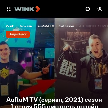
Wink
Сериалы
AuRuM TV
1-й сезон
Я В ОФИСЕ SUPE
AuRuM TV (сериал, 2021) сезон
1 серия 555 смотреть онлайн