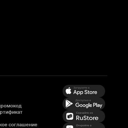
промокод
ертификат
кое соглашение