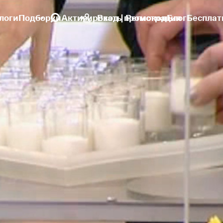
логи
Подборки
Активировать промокод
Вход | Регистрация
Блог
Бесплат