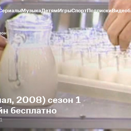
Сериалы
Музыка
Детям
Игры
Спорт
Подписки
Видеоб
зон
51-я серия
ал, 2008) сезон 1
йн бесплатно
1