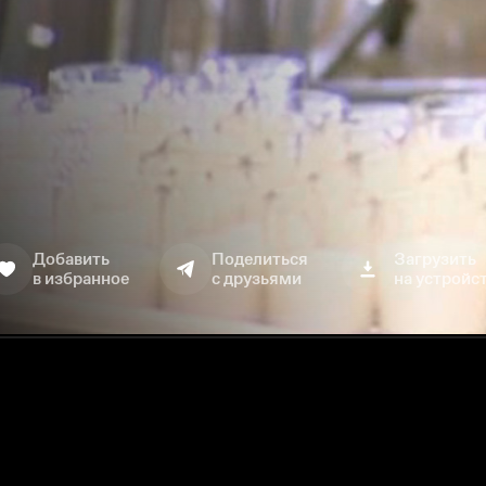
Добавить
Поделиться
Загрузить
в избранное
с друзьями
на устройс