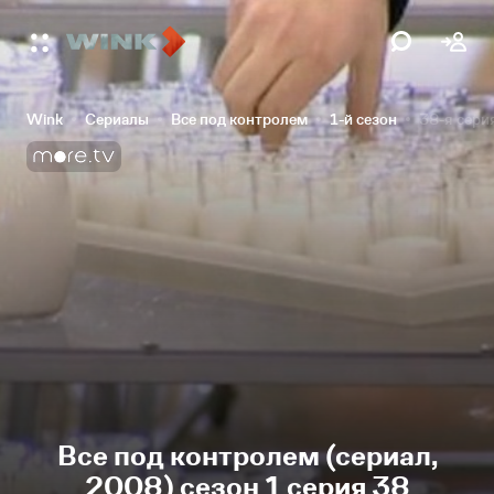
Wink
Сериалы
Все под контролем
1-й сезон
38-я сери
Все под контролем (сериал,
2008) сезон 1 серия 38