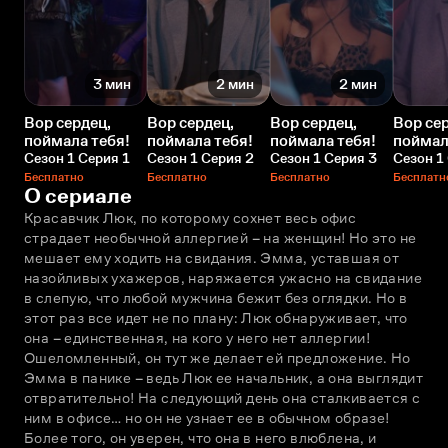
3 мин
2 мин
2 мин
Вор сердец,
Вор сердец,
Вор сердец,
Вор се
поймала тебя!
поймала тебя!
поймала тебя!
поймал
Сезон 1 Серия 1
Сезон 1 Серия 2
Сезон 1 Серия 3
Сезон 1
Бесплатно
Бесплатно
Бесплатно
Бесплатн
О сериале
Красавчик Люк, по которому сохнет весь офис 
страдает необычной аллергией – на женщин! Но это не 
мешает ему ходить на свидания. Эмма, уставшая от 
назойливых ухажеров, наряжается ужасно на свидание 
в слепую, что любой мужчина бежит без оглядки. Но в 
этот раз все идет не по плану: Люк обнаруживает, что 
она – единственная, на кого у него нет аллергии! 
Ошеломленный, он тут же делает ей предложение. Но 
Эмма в панике – ведь Люк ее начальник, а она выглядит 
отвратительно! На следующий день она сталкивается с 
ним в офисе… но он не узнает ее в обычном образе! 
Более того, он уверен, что она в него влюблена, и 