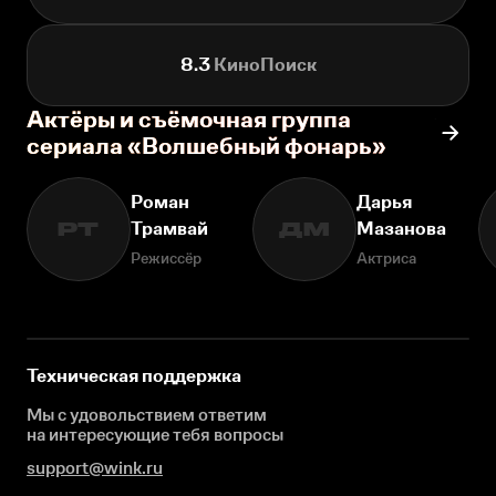
8.3
КиноПоиск
Актёры и съёмочная группа
сериала «Волшебный фонарь»
Роман
Дарья
Трамвай
Мазанова
РТ
ДМ
Режиссёр
Актриса
Техническая поддержка
Мы с удовольствием ответим
на интересующие
тебя вопросы
support@wink.ru