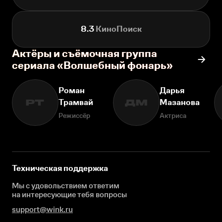
8.3
КиноПоиск
Актёры и съёмочная группа
сериала «Волшебный фонарь»
Роман
Дарья
Трамвай
Мазанова
РТ
ДМ
Режиссёр
Актриса
Техническая поддержка
Мы с удовольствием ответим
на интересующие
тебя вопросы
support@wink.ru