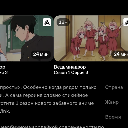
18+
24 мин
24 ми
ор
Ведьмнадзор
ия 2
Сезон 1 Серия 3
простых. Особенно когда рядом только 
Страна
и. А сама героиня словно стихийное 
Жанр
стите 1 сезон нового забавного аниме 
ink.
Время
 необычной чародейкой современности по 