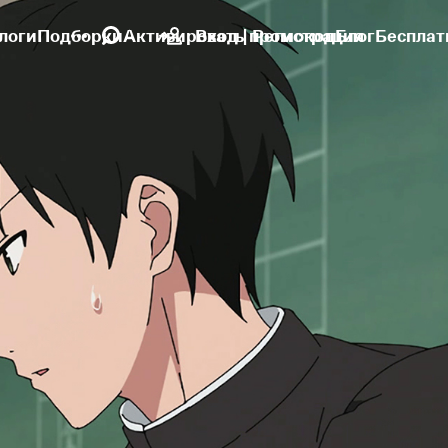
логи
Подборки
Активировать промокод
Вход | Регистрация
Блог
Бесплат