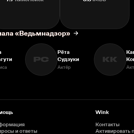
риала «Ведьмнадзор»
а
Рёта
Ка
РС
КК
агути
Судзуки
Ко
иса
Актёр
Ак
мощь
Wink
формация
Контакты
просы и ответы
Активировать 