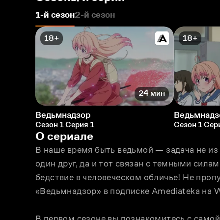
1-й сезон
2-й сезон
18+
18+
24 мин
Ведьмнадзор
Ведьмнадз
Сезон 1 Серия 1
Сезон 1 Сер
О сериале
В наше время быть ведьмой — задача не из 
один друг, да и тот связан с темными силам
бедствие в человеческом обличье! Не пропу
«Ведьмнадзор» в подписке Amediateka на W
В первом сезоне вы познакомитесь с самой