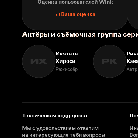
Оценка пользователей Wink
Ваша оценка
Актёры и съёмочная группа се
Икэхата
Рин
ИХ
РК
Хироси
Кав
Режиссёр
Актр
Техническая поддержка
По
Мы с удовольствием ответим
Ин
на интересующие
тебя вопросы
Во