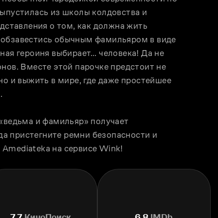
ыпустилась из школы колдовства и 
дставления о том, как должна жить 
 обзавестись обычным фамильяром в виде 
ная героиня выбирает… человека! Да не 
нов. Вместе этой парочке предстоит не 
но и выжить в мире, где даже простейшее 
.
«ведьма и фамильяр» получает 
а пристегните ремни безопасности и 
Amediateka на сервисе Wink!
7.7
КиноПоиск
6.8
IMDb