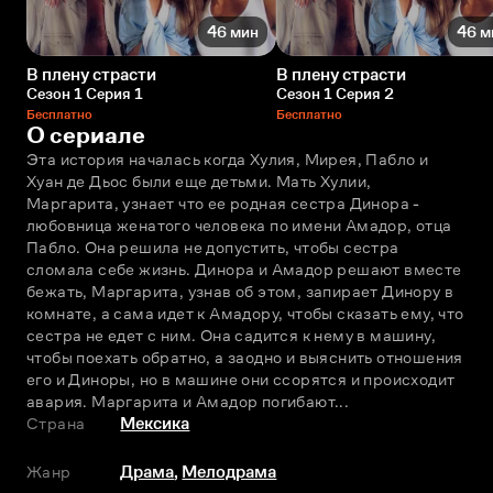
46 мин
46 м
В плену страсти
В плену страсти
Сезон 1 Серия 1
Сезон 1 Серия 2
Бесплатно
Бесплатно
О сериале
Эта история началась когда Хулия, Мирея, Пабло и 
Хуан де Дьос были еще детьми. Мать Хулии, 
Маргарита, узнает что ее родная сестра Динора - 
любовница женатого человека по имени Амадор, отца 
Пабло. Она решила не допустить, чтобы сестра 
сломала себе жизнь. Динора и Амадор решают вместе 
бежать, Маргарита, узнав об этом, запирает Динору в 
комнате, а сама идет к Амадору, чтобы сказать ему, что 
сестра не едет с ним. Она садится к нему в машину, 
чтобы поехать обратно, а заодно и выяснить отношения 
его и Диноры, но в машине они ссорятся и происходит 
авария. Маргарита и Амадор погибают...
Страна
Мексика
Жанр
Драма
,
Мелодрама