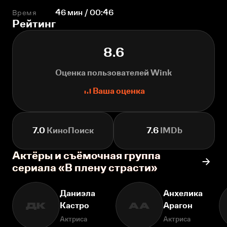
Время
46 мин / 00:46
Рейтинг
8.6
Оценка пользователей Wink
Ваша оценка
7.0
КиноПоиск
7.6
IMDb
Актёры и съёмочная группа
сериала «В плену страсти»
Даниэла
Анхелика
Кастро
Арагон
ДК
АА
Актриса
Актриса