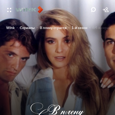
Wink
Сериалы
В плену страсти
1-й сезон
64-я серия