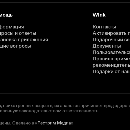
мощь
Wink
формация
Контакты
просы и ответы
Активировать 
тановка приложения
Подарочный с
щие вопросы
Документы
Пользовательс
Правила прим
рекомендатель
Подарки от на
, психотропных веществ, их аналогов причиняет вред здоров
овленную законодательством ответственность.
щены. Сделано в «
Рестрим Медиа
»