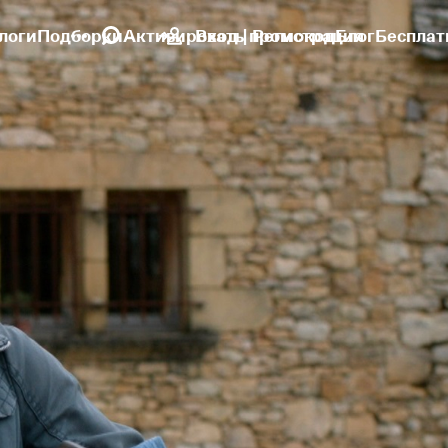
логи
Подборки
Активировать промокод
Вход | Регистрация
Блог
Бесплат