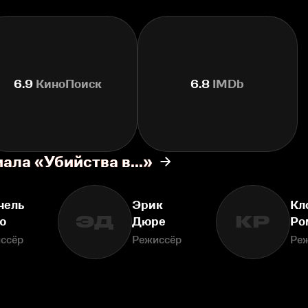
6.9
КиноПоиск
6.8
IMDb
ала «Убийства в...»
нель
Эрик
Кл
ЭД
КР
ю
Дюре
Ро
ссёр
Режиссёр
Ре