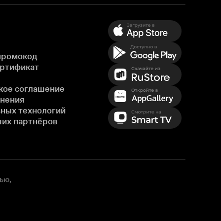
промокод
ертификат
кое соглашение
енения
ных технологий
ших партнёров
ью,