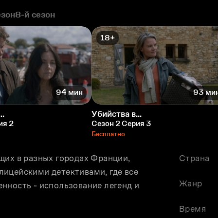
езон
8-й сезон
18+
94 мин
93 ми
..
Убийства в...
ия 2
Сезон 2 Серия 3
Бесплатно
щих в разных городах Франции, 
Страна
ицейскими детективами, где все 
Жанр
нность - использование легенд и 
Время