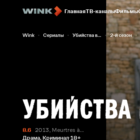
Главная
ТВ-каналы
Фильмы
Wink
Сериалы
Убийства в...
2-й сезон
8.6
2013, Meurtres à...
Драма, Криминал
18+