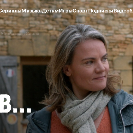
Сериалы
Музыка
Детям
Игры
Спорт
Подписки
Видеоб
Убийство в Сарла