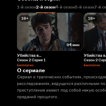
1-й сезон
2-й сезон
4-й сезон
5-й сезон
7-й с
18+
18+
94 мин
Убийства в...
Убийства в.
Сезон 2 Серия 1
Сезон 2 Сер
Бесплатно
Бесплатно
О сериале
Сериал о трагических событиях, происходя
расследованиях, ведущихся различными пол
преступления имеют под собой некую особе
преданий прошлого.