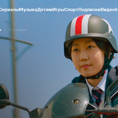
Сериалы
Музыка
Детям
Игры
Спорт
Подписки
Видеоб
н
1-я серия