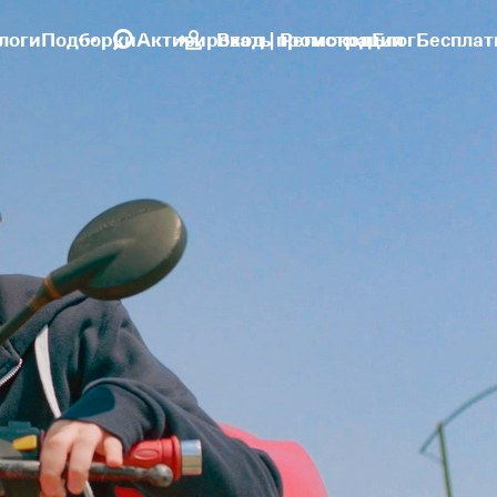
логи
Подборки
Активировать промокод
Вход | Регистрация
Блог
Бесплат