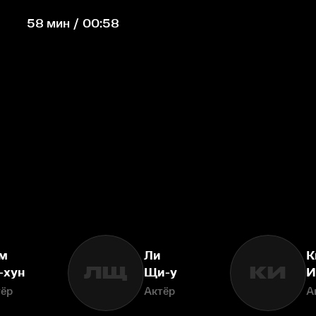
58 мин / 00:58
м
Ли
К
ЛЩ
КИ
-хун
Щи-у
И
тёр
Актёр
А