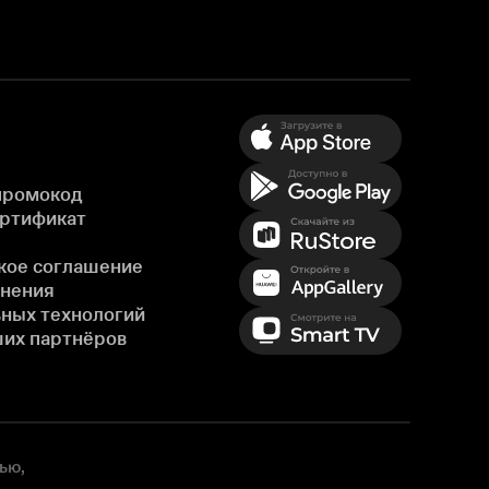
промокод
ертификат
кое соглашение
енения
ных технологий
ших партнёров
ью,