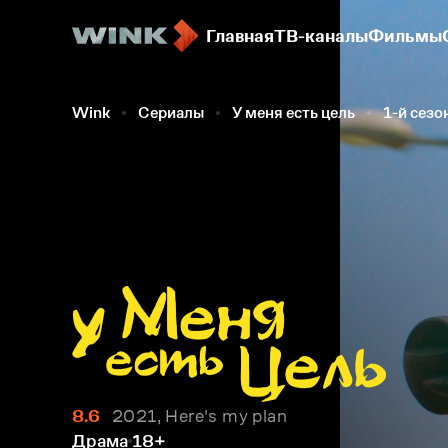
Главная
ТВ-каналы
Фильмы
Wink
Сериалы
У меня есть цель
1-й сезо
8.6
2021, Here's my plan
Драма
18+