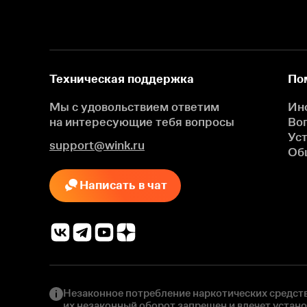
Техническая поддержка
По
Мы с удовольствием ответим
Ин
на интересующие
тебя вопросы
Во
Ус
support@wink.ru
Об
Написать в чат
Незаконное потребление наркотических средств
их незаконный оборот запрещен и влечет устан