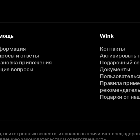
мощь
Wink
формация
Контакты
просы и ответы
Активировать 
тановка приложения
Подарочный с
щие вопросы
Документы
Пользовательс
Правила прим
рекомендатель
Подарки от на
, психотропных веществ, их аналогов причиняет вред здоров
овленную законодательством ответственность.