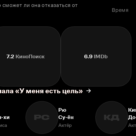
 сможет ли она отказаться от 
Время
7.2
КиноПоиск
6.9
IMDb
ала «У меня есть цель»
Рю
Ки
РС
КД
н-хи
Су-ён
До
иса
Актёр
Ак