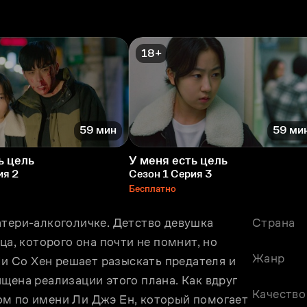
18+
59 мин
59 ми
ь цель
У меня есть цель
ия 2
Сезон 1 Серия 3
Бесплатно
тери-алкоголичке. Детство девушка 
Страна
ца, которого она почти не помнит, но 
Жанр
Ли Со Хeн решает разыскать предателя и 
щена реализации этого плана. Как вдруг 
Качество
м по имени Ли Джэ Ен, который помогает 