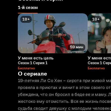
1-й сезон
18+
18+
59 мин
У меня есть цель
У меня ест
Сезон 1 Серия 1
Сезон 1 Сер
Бесплатно
Бесплатно
О сериале
19-летняя Ли Со Хeн – сирота при живой ма
провела в приютах и винит в этом своего от
убеждена, что он бросил в беде еe и маму. 
жестоко ему отомстить. Вся ее жизнь посвя
судьба сводит девушку с молодым человеко