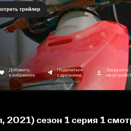
отреть трейлер
Добавить
Поделиться
Загрузить
в избранное
с друзьями
на устройс
л, 2021) сезон 1 серия 1 смо