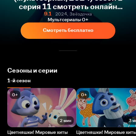
серия 11 смотреть онлайн
бесплатно
9.1
2024, Звёздочка
Мультсериалы
0+
Смотреть бесплатно
Сезоны и серии
1-й сезон
0+
0+
2 мин
3 м
Цветняшки! Мировые хиты
Цветняшки! Мировые хит