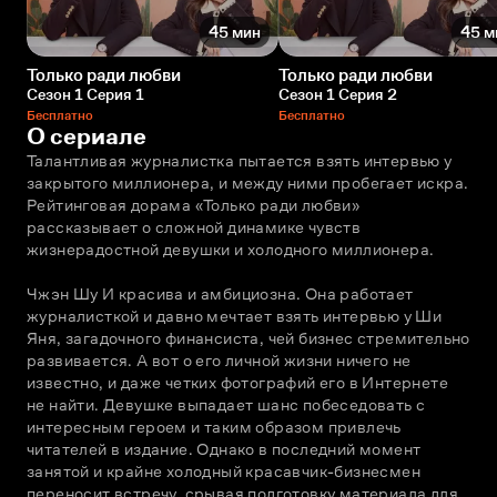
45 мин
45 м
Только ради любви
Только ради любви
Сезон 1 Серия 1
Сезон 1 Серия 2
Бесплатно
Бесплатно
О сериале
Талантливая журналистка пытается взять интервью у 
закрытого миллионера, и между ними пробегает искра. 
Рейтинговая дорама «Только ради любви» 
рассказывает о сложной динамике чувств 
жизнерадостной девушки и холодного миллионера. 
Чжэн Шу И красива и амбициозна. Она работает 
журналисткой и давно мечтает взять интервью у Ши 
Яня, загадочного финансиста, чей бизнес стремительно 
развивается. А вот о его личной жизни ничего не 
известно, и даже четких фотографий его в Интернете 
не найти. Девушке выпадает шанс побеседовать с 
интересным героем и таким образом привлечь 
читателей в издание. Однако в последний момент 
занятой и крайне холодный красавчик-бизнесмен 
переносит встречу, срывая подготовку материала для 