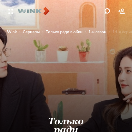
Wink
Сериалы
Только ради любви
1-й сезон
14-я сери