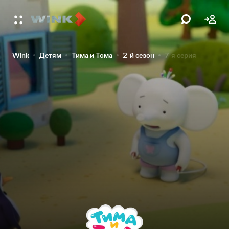
Wink
Детям
Тима и Тома
2-й сезон
7-я серия