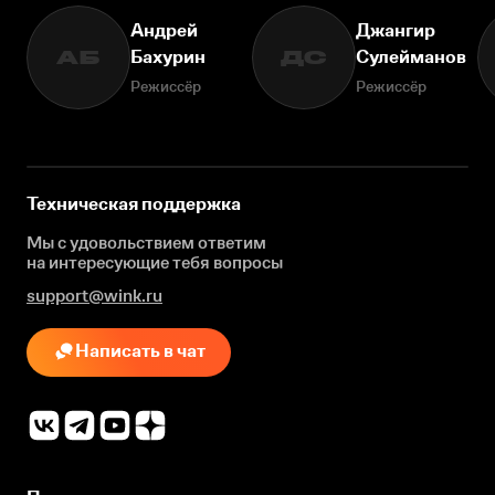
Андрей
Джангир
Бахурин
Сулейманов
АБ
ДС
Режиссёр
Режиссёр
Техническая поддержка
Мы с удовольствием ответим
на интересующие
тебя вопросы
support@wink.ru
Написать в чат