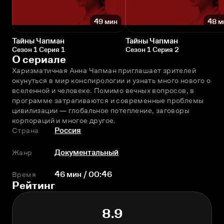
49 мин
48 м
Тайны Чапман
Тайны Чапман
Сезон 1 Серия 1
Сезон 1 Серия 2
О сериале
Харизматичная Анна Чапман приглашает зрителей 
окунуться в мир конспирологии и узнать много нового о 
вселенной и человеке. Помимо вечных вопросов, в 
программе затрагиваются и современные проблемы 
цивилизации — глобальное потепление, заговоры 
корпораций и многое другое.
Страна
Россия
Жанр
Документальный
Время
46 мин / 00:46
Рейтинг
8.9