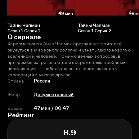
49 мин
48 м
Тайны Чапман
Тайны Чапман
Сезон 1 Серия 1
Сезон 1 Серия 2
О сериале
Харизматичная Анна Чапман приглашает зрителей 
окунуться в мир конспирологии и узнать много нового о 
вселенной и человеке. Помимо вечных вопросов, в 
программе затрагиваются и современные проблемы 
цивилизации — глобальное потепление, заговоры 
корпораций и многое другое.
Страна
Россия
Жанр
Документальный
Время
47 мин / 00:47
Рейтинг
8.9