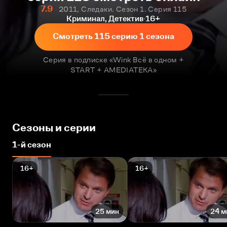
7.9
2011, Следаки. Сезон 1. Серия 115
Криминал, Детектив
16+
Смотреть 115 серию 1 сезона
Серия в подписке «Wink Всё в одном +
START + AMEDIATEKA»
Сезоны и серии
1-й сезон
16+
16+
25 мин
24 м