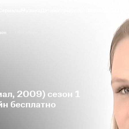
Сериалы
Музыка
Детям
Игры
Спорт
Подписки
Видеоб
зон
14-я серия
иал, 2009) сезон 1
йн бесплатно