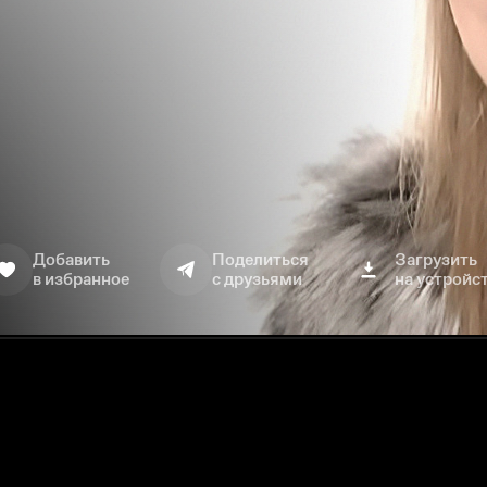
Добавить
Поделиться
Загрузить
в избранное
с друзьями
на устройс