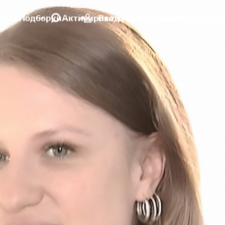
логи
Подборки
Активировать промокод
Вход | Регистрация
Блог
Бесплат