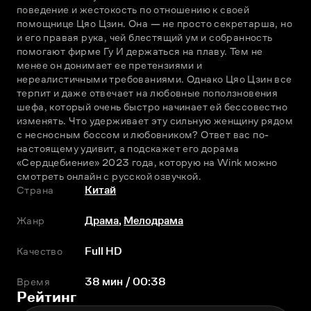
поведение и жестокость по отношению к своей 
помощнице Цяо Цзин. Она — не просто секретарша, но 
и его правая рука, чей блестящий ум и собранность 
помогают фирме Гу И держаться на плаву. Тем не 
менее он донимает ее претензиями и 
нереалистичными требованиями. Однако Цяо Цзин все 
терпит и даже отвечает на любовные поползновения 
шефа, который очень быстро начинает ей бессовестно 
изменять. Что удерживает эту сильную женщину рядом 
с несносным боссом и любовником? Ответ вас по-
настоящему удивит, а подскажет его дорама 
«Сердцебиение» 2023 года, которую на Wink можно 
смотреть онлайн с русской озвучкой.
Страна
Китай
Жанр
Драма
,
Мелодрама
Качество
Full HD
Время
38 мин / 00:38
Рейтинг