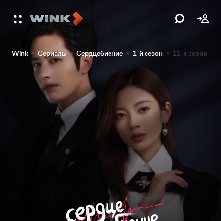
Wink
Сериалы
Сердцебиение
1-й сезон
11-я серия