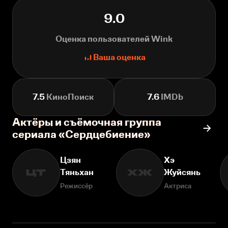
9.0
Оценка пользователей Wink
Ваша оценка
7.5
КиноПоиск
7.6
IMDb
Актёры и съёмочная группа
сериала «Сердцебиение»
Цзян
Хэ
Тяньхан
Жуйсянь
ЦТ
ХЖ
Режиссёр
Актриса