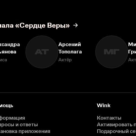
иала «Сердце Веры»
ксандра
Арсений
Ми
АТ
МГ
ьянова
Тополага
Гр
иса
Актёр
Ак
мощь
Wink
формация
Контакты
просы и ответы
Активировать 
тановка приложения
Подарочный с