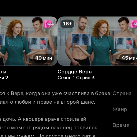
16+
49 мин
45 ми
еры
Сердце Веры
ия 2
Сезон 1 Серия 3
 к Вере, когда она уже счастлива в браке 
Страна
ал о любви и праве на второй шанс. 
Жанр
дочь. А карьера врача стоила ей 
Время
й-то момент рядом наконец появился 
ящим мужем. Но спустя много лет в 