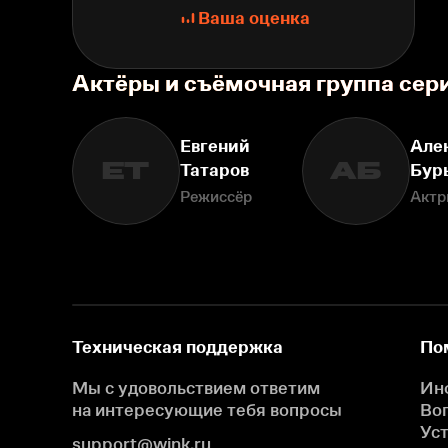
Ваша оценка
Актёры и съёмочная группа сер
Евгений
Але
ЕТ
АБ
Татаров
Бур
Режиссёр
Актр
Техническая поддержка
По
Мы с удовольствием ответим
Ин
на интересующие
тебя вопросы
Во
Ус
support@wink.ru