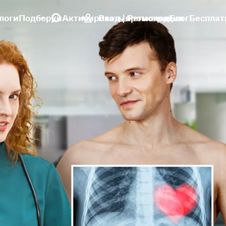
логи
Подборки
Активировать промокод
Вход | Регистрация
Блог
Бесплат