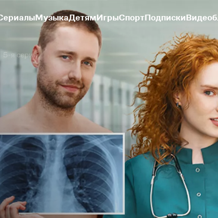
Сериалы
Музыка
Детям
Игры
Спорт
Подписки
Видеоб
5-я серия