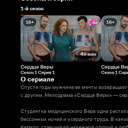
1-й сезон
16+
16+
49 мин
Сердце Веры
Сердце В
Сезон 1 Серия 1
Сезон 1 Сер
О сериале
Спустя годы мужчина ее мечты возвращается
с другим. Мелодрама «Сердце Веры» — сери
Студентка медицинского Вера одна растила 
бессонных ночей и усердного труда. В како
Кирилл, ставший ей надежной опорой и люб