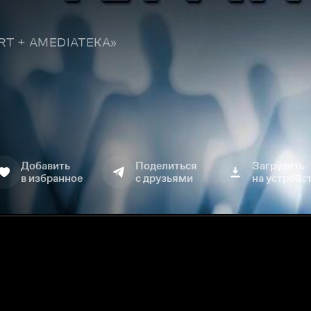
TART + AMEDIATEKA»
Добавить
Поделиться
Загрузить
в избранное
с друзьями
на устройс