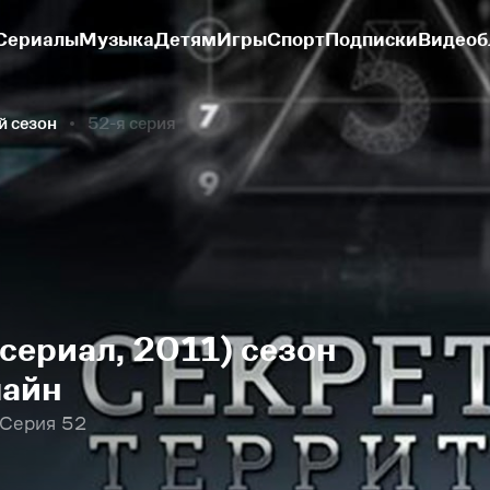
Сериалы
Музыка
Детям
Игры
Спорт
Подписки
Видеоб
й сезон
52-я серия
сериал, 2011) сезон
лайн
 Серия 52