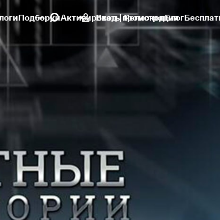
логи
Подборки
Активировать промокод
Вход | Регистрация
Блог
Бесплат