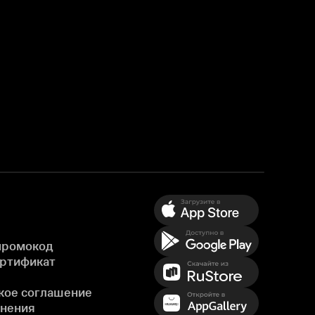
промокод
ертификат
кое соглашение
енения