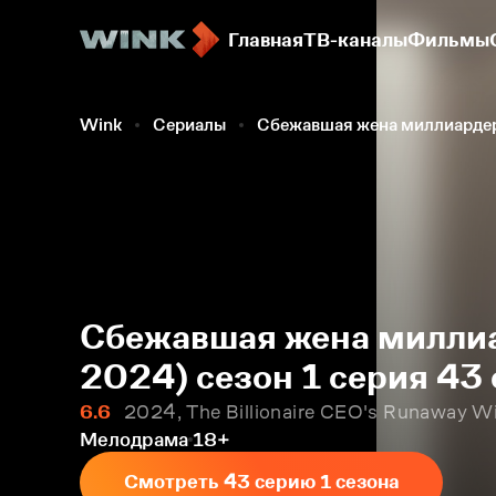
Главная
ТВ-каналы
Фильмы
Wink
Сериалы
Сбежавшая жена миллиарде
Сбежавшая жена миллиа
2024) сезон 1 серия 43
6.6
2024, The Billionaire CEO's Runaway W
Мелодрама
18+
Смотреть 43 серию 1 сезона