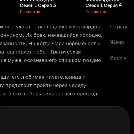
Сезон 1 Серия 3
Сезон 1 Серия 4
Бесплатно
Бесплатно
ж за Лукаса — наследника миллиардов, 
Страна
онником. Их брак, начавшийся холодно, 
Жанр
занность. Но когда Сара беременеет и 
а планирует побег. Трагическая 
Время
вив мужа, осознавшего слишком поздно, 
ду: его любимая писательница и 
у предстоит пройти через череду 
 что его любовь сильнее всех преград.