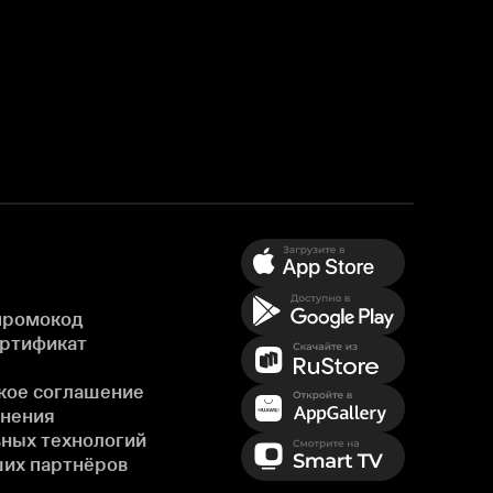
промокод
ертификат
кое соглашение
енения
ных технологий
ших партнёров