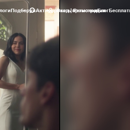
логи
Подборки
Активировать промокод
Вход | Регистрация
Блог
Бесплат