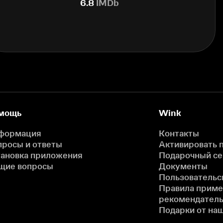
6.8
IMDb
мощь
Wink
формация
Контакты
просы и ответы
Активировать 
тановка приложения
Подарочный с
щие вопросы
Документы
Пользовательс
Правила прим
рекомендатель
Подарки от на