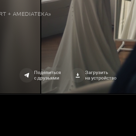
TART + AMEDIATEKA»
Поделиться
Загрузить
с друзьями
на устройство