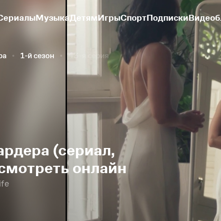
Сериалы
Музыка
Детям
Игры
Спорт
Подписки
Видеоб
ра
1-й сезон
43-я серия
рдера (сериал,
 смотреть онлайн
ife