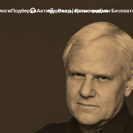
логи
Подборки
Активировать промокод
Вход | Регистрация
Блог
Бесплат