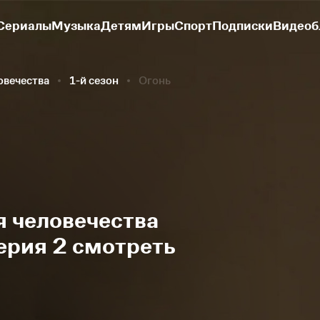
Сериалы
Музыка
Детям
Игры
Спорт
Подписки
Видеоб
овечества
1-й сезон
Огонь
 человечества
серия 2 смотреть