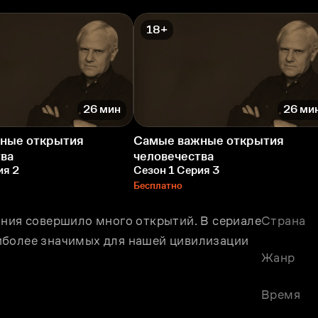
18+
26 мин
26 ми
ные открытия
Самые важные открытия
тва
человечества
ия 2
Сезон 1 Серия 3
Бесплатно
ания совершило много открытий. В сериале 
Страна
иболее значимых для нашей цивилизации 
Жанр
Время